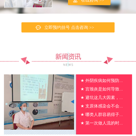
在线咨询 >>
立即预约挂号 点击咨询 >>
★
外阴疾病如何预防...
★
宫颈炎是如何导致...
★
避坑这几大因素，...
★
支原体感染会不会...
★
哪类人群容易得子...
★
第一次做人流的时...