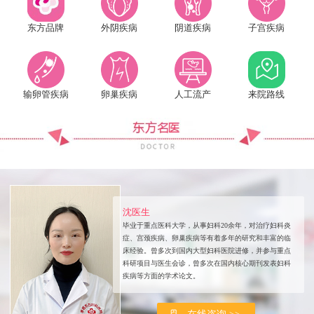
东方品牌
外阴疾病
阴道疾病
子宫疾病
输卵管疾病
卵巢疾病
人工流产
来院路线
沈医生
毕业于重点医科大学，从事妇科20余年，对治疗妇科炎
症、宫颈疾病、卵巢疾病等有着多年的研究和丰富的临
床经验。曾多次到国内大型妇科医院进修，并参与重点
科研项目与医生会诊，曾多次在国内核心期刊发表妇科
疾病等方面的学术论文。